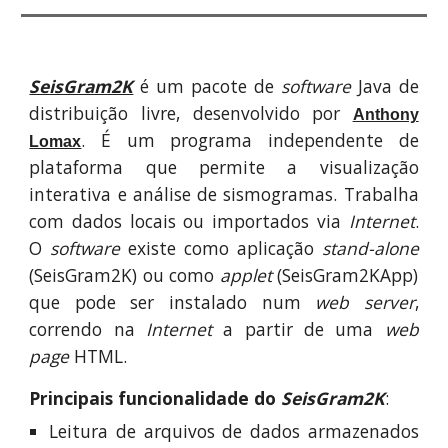
SeisGram2K
é um pacote de
software
Java de
distribuição livre, desenvolvido p
or
Anthony
.
É um programa
independente de
Lomax
plataforma que permite a visualização
interativa e análise de sismogramas. Trabalh
a
com dados locais ou importados via
Internet
.
O
software
existe como aplicação
stand-alone
(
SeisGram2K)
ou como
applet
(SeisGram2KApp)
que pode ser instalado num
web server
,
correndo na
Internet
a partir de uma
web
page
HTML.
Principais funcionalidade do
SeisGram2K
:
Leitura de arquivos de dados armazenados