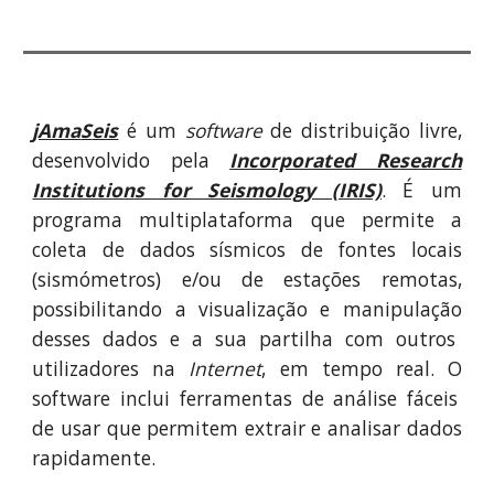
jAma
S
eis
é um
software
de distribuição livre,
desenvolvido pela
Incorporated Research
Institutions for Seismology (IRIS)
.
É um
programa
multi
plataforma que permite a
coleta de dados sísmicos de fontes locais
(sism
ó
metros) e/ou de estações remotas,
p
ossibilitando a
visualiza
ção
e manipula
ção
desses dados e a sua partilha com outros
utilizadores na
Internet
, em tempo real.
O
software inclui ferramentas de análise fáceis
de usar que
permitem
extrai
r
e analis
ar
dados
rapidamente.